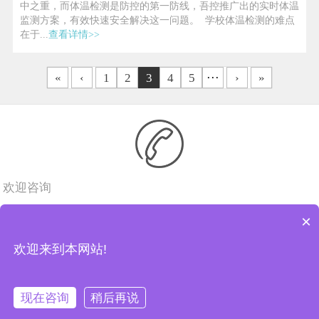
中之重，而体温检测是防控的第一防线，吾控推广出的实时体温
监测方案，有效快速安全解决这一问题。 学校体温检测的难点
在于...
查看详情>>
«
‹
1
2
3
4
5
···
›
»
欢迎咨询
×
关于吾控
合作伙伴
资讯动态
欢迎来到本网站!
版权所有：深圳吾控健康科技有限公司
粤ICP备
现在咨询
稍后再说
16070044号